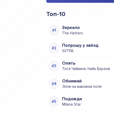
Топ-10
Зеркало
The Hatters
Попрошу у звёзд
5УТРА
Опять
Тося Чайкина, Найк Борзов
Обнимай
Элли на маковом поле
Подожди
Milana Star