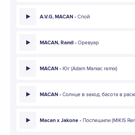
A.V.G, MACAN -
Спой
MACAN, Ramil -
Оревуар
MACAN -
Юг (Adam Maniac remix)
MACAN -
Солнце в заход, басота в расх
Macan x Jakone -
Поспешили (MIKIS Rem