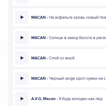
MACAN -
На асфальте кровь новый по
MACAN -
Солнце в заход босота в расх
MACAN -
Спой со мной
MACAN -
Черный range sport cумки на 
A.V.G, Macan -
Я буду холоден как лёд