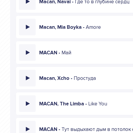
Macan, Navai -
Где то в глубине сердц
Macan, Mia Boyka -
Amore
MACAN -
Май
Macan, Xcho -
Простуда
MACAN, The Limba -
Like You
MACAN -
Тут выдыхают дым в потолок 