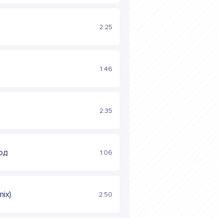
2:25
1:46
2:35
од
1:06
ix)
2:50