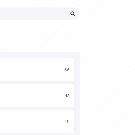
1:36
1:48
1:11