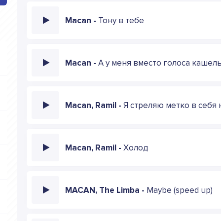
Macan -
Тону в тебе
Macan -
А у меня вместо голоса кашел
Macan, Ramil -
Я стреляю метко в себя
Macan, Ramil -
Холод
MACAN, The Limba -
Maybe (speed up)