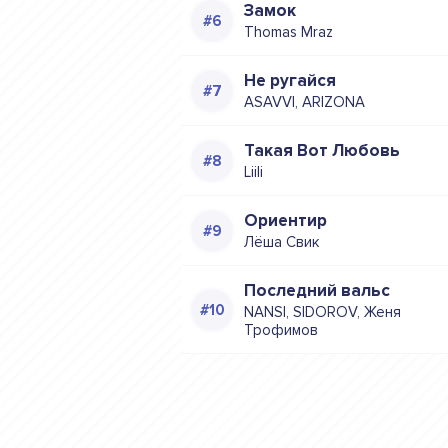
Замок
Thomas Mraz
Не ругайся
ASAVVI, ARIZONA
Такая Вот Любовь
Liili
Ориентир
Лёша Свик
Последний вальс
NANSI, SIDOROV, Женя
Трофимов