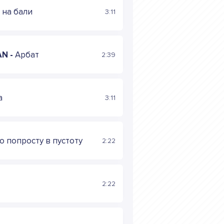
 на бали
3:11
AN -
Арбат
2:39
а
3:11
о попросту в пустоту
2:22
2:22