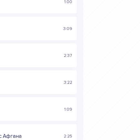
1:00
3:09
2:37
3:22
1:09
с Афгана
2:25