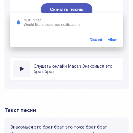
Скачать песню
muzub.net
Скачать песню Macan - Знакомься это брат брат
в
Would like to send you notifications
mp3 (длина: 1:36, качество: 320 кбитс) бесплатно или
слушать музыку в режиме онлайн
Discard
Allow
Слушать онлайн Macan Знакомься это
брат брат
Текст песни
Знакомься это брат брат это тоже брат брат