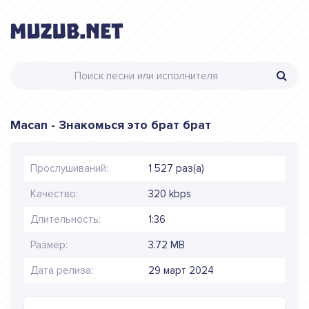
Macan - Знакомься это брат брат
Прослушиваний:
1 527 раз(а)
Качество:
320 kbps
Длительность:
1:36
Размер:
3.72 MB
Дата релиза:
29 март 2024