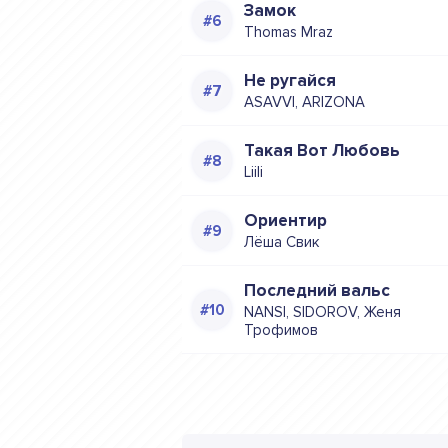
Замок
Thomas Mraz
Не ругайся
ASAVVI, ARIZONA
Такая Вот Любовь
Liili
Ориентир
Лёша Свик
Последний вальс
NANSI, SIDOROV, Женя
Трофимов