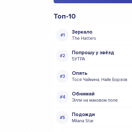
Топ-10
Зеркало
The Hatters
Попрошу у звёзд
5УТРА
Опять
Тося Чайкина, Найк Борзов
Обнимай
Элли на маковом поле
Подожди
Milana Star