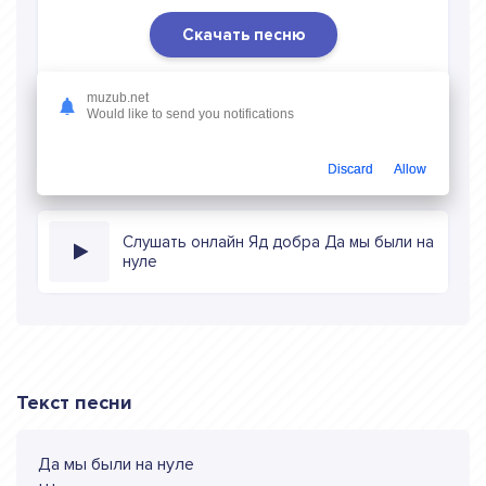
Скачать песню
Скачать песню Яд добра - Да мы были на нуле
в mp3
muzub.net
(длина: 1:03, качество: 320 кбитс) бесплатно или слушать
Would like to send you notifications
музыку в режиме онлайн
Discard
Allow
Слушать онлайн Яд добра Да мы были на
нуле
Текст песни
Да мы были на нуле