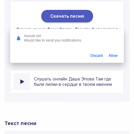
Скачать песню
Скачать песню Даша Эпова - Там где были лилии в
сердце в твоём именем
в mp3 (длина: 2:35, качество:
muzub.net
Would like to send you notifications
320 кбитс) бесплатно или слушать музыку в режиме
онлайн
Discard
Allow
Слушать онлайн Даша Эпова Там где
были лилии в сердце в твоём именем
Текст песни