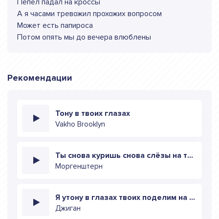
Пепел падал на кроссы
А я часами тревожил прохожих вопросом
Может есть папироса
Потом опять мы до вечера влюблены
Рекомендации
Тону в твоих глазах
Vakho Brooklyn
Ты снова куришь снова слёзы на твоих щеках
Моргенштерн
Я утону в глазах твоих поделим на двоих (remix)
Джиган