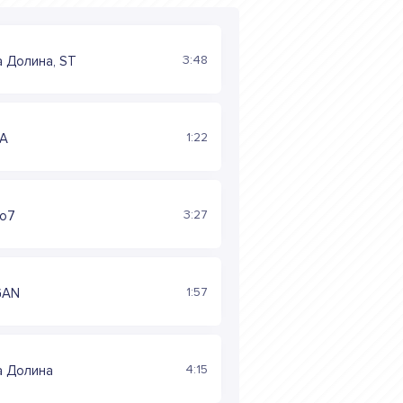
3:48
 Долина, ST
1:22
A
3:27
'o7
1:57
GAN
4:15
а Долина