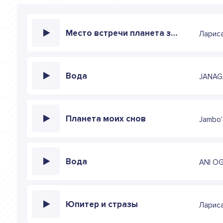
Место встречи планета земля
Лариса
Вода
JANAG
Планета моих снов
Jambo
Вода
ANI O
Юпитер и стразы
Ларис