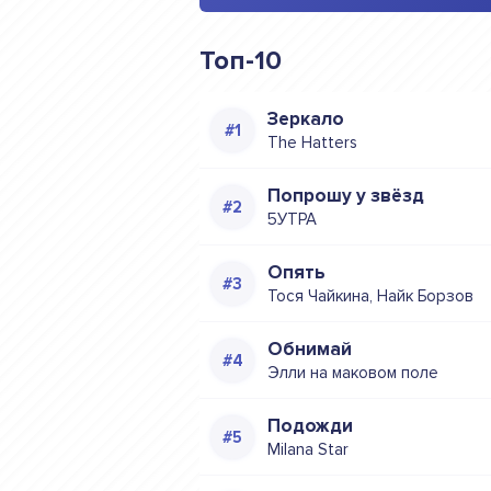
Топ-10
Зеркало
The Hatters
Попрошу у звёзд
5УТРА
Опять
Тося Чайкина, Найк Борзов
Обнимай
Элли на маковом поле
Подожди
Milana Star