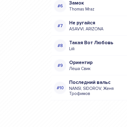
Замок
Thomas Mraz
Не ругайся
ASAVVI, ARIZONA
Такая Вот Любовь
Liili
Ориентир
Лёша Свик
Последний вальс
NANSI, SIDOROV, Женя
Трофимов