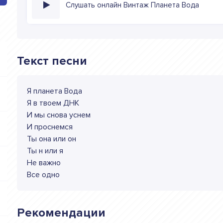
Слушать онлайн Винтаж Планета Вода
Текст песни
Я планета Вода
Я в твоем ДНК
И мы снова уснем
И проснемся
Ты она или он
Ты н или я
Не важно
Все одно
Рекомендации