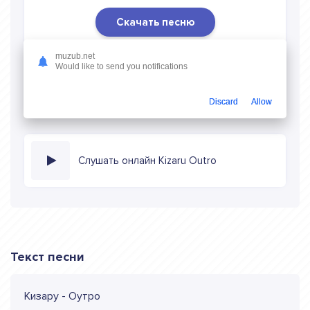
Скачать песню
Скачать песню Kizaru - Outro
в mp3 (длина: 0:39,
muzub.net
качество: 320 кбитс) бесплатно или слушать музыку в
Would like to send you notifications
режиме онлайн
Discard
Allow
Слушать онлайн Kizaru Outro
Текст песни
Кизару - Оутро