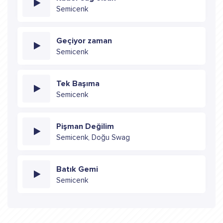
Semicenk
Geçiyor zaman
Semicenk
Tek Başıma
Semicenk
Pişman Değilim
Semicenk, Doğu Swag
Batık Gemi
Semicenk