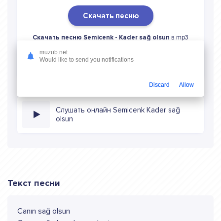
Скачать песню
Скачать песню Semicenk - Kader sağ olsun
в mp3
(длина: 2:29, качество: 320 кбитс) бесплатно или слушать
muzub.net
музыку в режиме онлайн
Would like to send you notifications
Discard
Allow
Слушать онлайн Semicenk Kader sağ
olsun
Текст песни
Canın sağ olsun