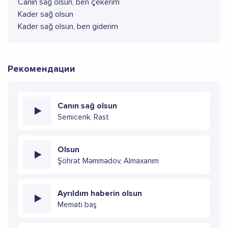
Canın sağ olsun, ben çekerim
Kader sağ olsun
Kader sağ olsun, ben giderim
Рекомендации
Canın sağ olsun
Semicenk, Rast
Olsun
Şöhrət Məmmədov, Almaxanım
Ayrıldım haberin olsun
Memati baş