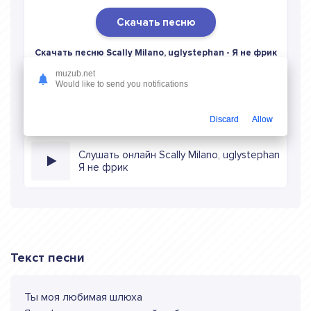
Скачать песню
Скачать песню Scally Milano, uglystephan - Я не фрик
в mp3 (длина: 2:12, качество: 320 кбитс) бесплатно или
muzub.net
слушать музыку в режиме онлайн
Would like to send you notifications
Discard
Allow
Слушать онлайн Scally Milano, uglystephan
Я не фрик
Текст песни
Ты моя любимая шлюха