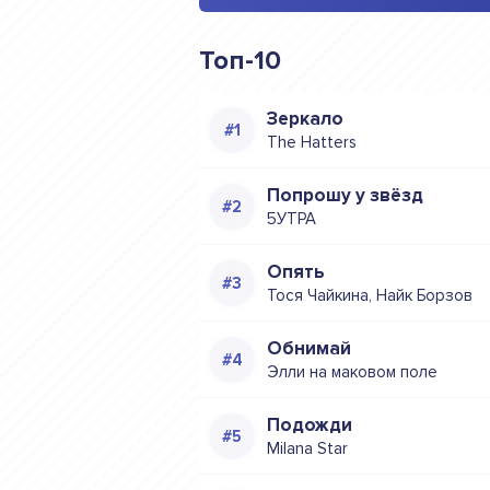
Топ-10
Зеркало
The Hatters
Попрошу у звёзд
5УТРА
Опять
Тося Чайкина, Найк Борзов
Обнимай
Элли на маковом поле
Подожди
Milana Star