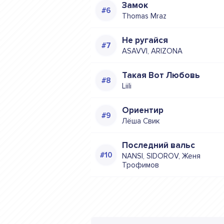
Замок
Thomas Mraz
Не ругайся
ASAVVI, ARIZONA
Такая Вот Любовь
Liili
Ориентир
Лёша Свик
Последний вальс
NANSI, SIDOROV, Женя
Трофимов