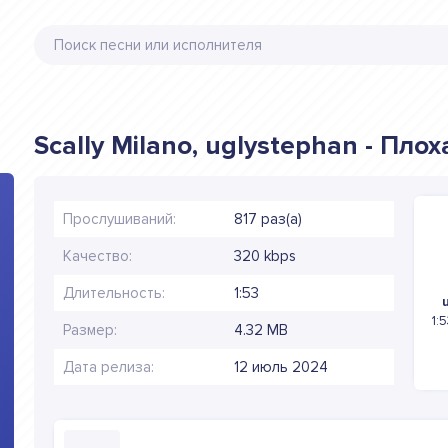
Scally Milano, uglystephan - Плох
Прослушиваний:
817 раз(а)
Качество:
320 kbps
Длительность:
1:53
1:
Размер:
4.32 MB
Дата релиза:
12 июль 2024