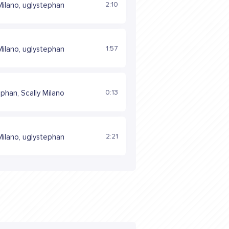
2:10
Milano, uglystephan
1:57
Milano, uglystephan
0:13
phan, Scally Milano
2:21
Milano, uglystephan