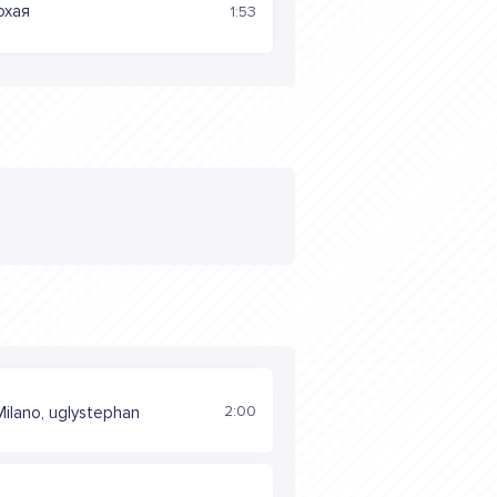
охая
1:53
2:00
Milano, uglystephan