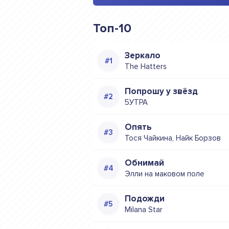
Топ-10
Зеркало
The Hatters
Попрошу у звёзд
5УТРА
Опять
Тося Чайкина, Найк Борзов
Обнимай
Элли на маковом поле
Подожди
Milana Star