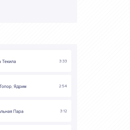
3:33
 Текила
2:54
Топор, Ядрим
3:12
альная Пара