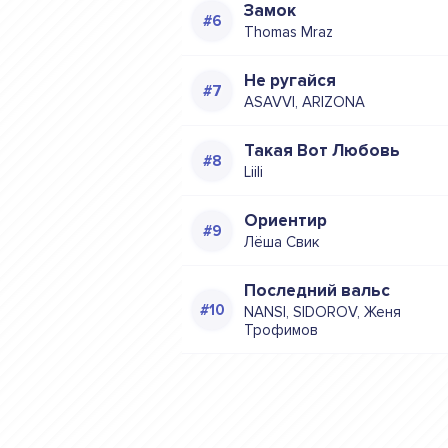
Замок
Thomas Mraz
Не ругайся
ASAVVI, ARIZONA
Такая Вот Любовь
Liili
Ориентир
Лёша Свик
Последний вальс
NANSI, SIDOROV, Женя
Трофимов