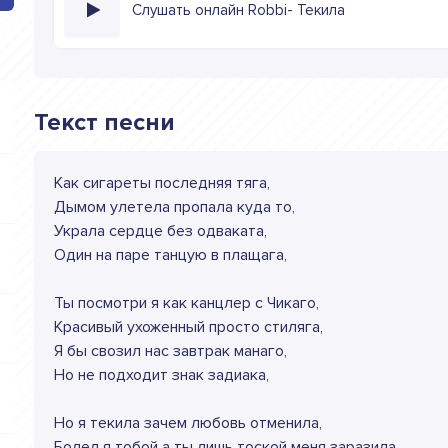
Слушать онлайн Robbi- Текила
Текст песни
Как сигареты последняя тяга,
Дымом улетела пропала куда то,
Украла сердце без одваката,
Один на паре танцую в плащага,
Ты посмотри я как канцлер с Чикаго,
Красивый ухоженный просто стиляга,
Я бы свозил нас завтрак манаго,
Но не подходит знак задиака,
Но я текила зачем любовь отменила,
Болел я тобой а ты лишь тоской меня заразила,