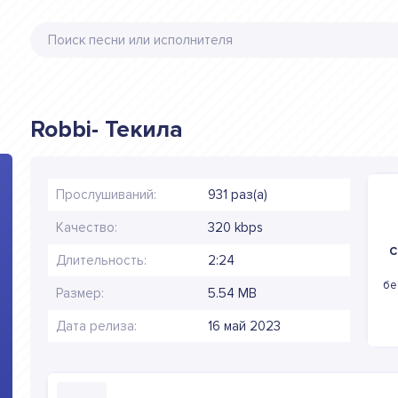
Robbi- Текила
Прослушиваний:
931 раз(а)
Качество:
320 kbps
С
Длительность:
2:24
бе
Размер:
5.54 MB
Дата релиза:
16 май 2023