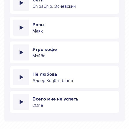
ChipaChip, Эсчевский
Розы
Маяк
Утро кофе
Мэйби
Не любовь
Адлер Коцба, Rani'm
Всего мне не успеть
L'One