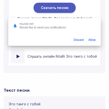
Скачать песню
Скачать песню RitaRi - Это танго с тобой
в mp3
(длина: 2:27, качество: 320 кбитс) бесплатно или слушать
muzub.net
Would like to send you notifications
музыку в режиме онлайн
Discard
Allow
Слушать онлайн RitaRi Это танго с тобой
Текст песни
Это танго с тобой