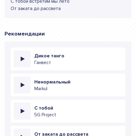
С тобой встретим мы лето
От заката до рассвета
Рекомендации
Дикое танго
Ганвест
Ненормальный
Markul
С тобой
5G Project
От заката до рассвета