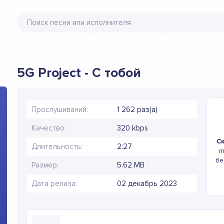
5G Project - С тобой
Прослушиваний:
1 262 раз(а)
Качество:
320 kbps
Ск
Длительность:
2:27
m
бе
Размер:
5.62 MB
Дата релиза:
02 декабрь 2023