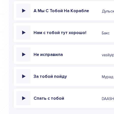
А Мы С Тобой На Корабле
Дульс
Нам с тобой тут хорошо!
Бакс
Не исправила
vasiliy
За тобой пойду
Мурад
Спать с тобой
DAAS