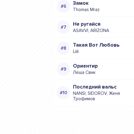
Замок
Thomas Mraz
Не ругайся
ASAVVI, ARIZONA
Такая Вот Любовь
Liili
Ориентир
Лёша Свик
Последний вальс
NANSI, SIDOROV, Женя
Трофимов