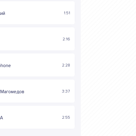
1:51
кий
2:16
2:28
iphone
3:37
 Магомедов
2:55
HA