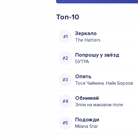
Топ-10
Зеркало
The Hatters
Попрошу у звёзд
5УТРА
Опять
Тося Чайкина, Найк Борзов
Обнимай
Элли на маковом поле
Подожди
Milana Star