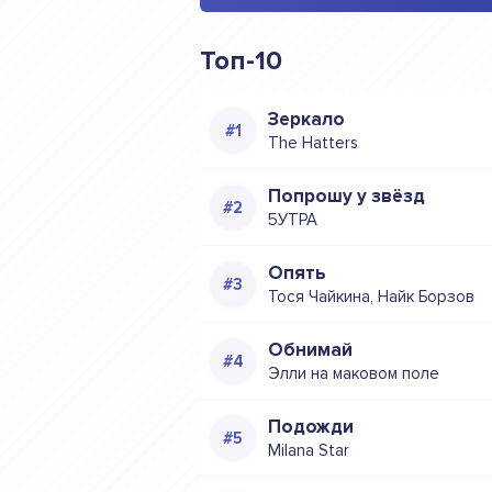
Топ-10
Зеркало
The Hatters
Попрошу у звёзд
5УТРА
Опять
Тося Чайкина, Найк Борзов
Обнимай
Элли на маковом поле
Подожди
Milana Star