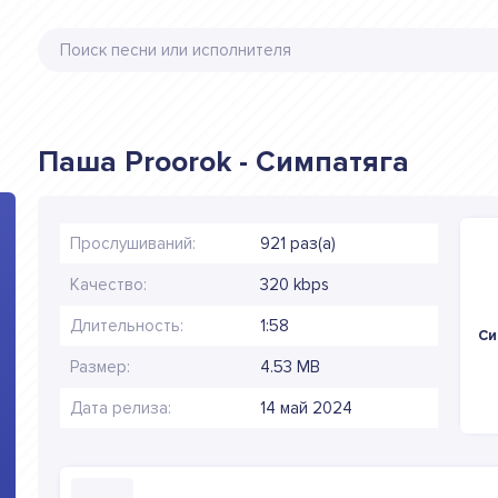
Паша Proorok - Симпатяга
Прослушиваний:
921 раз(а)
Качество:
320 kbps
Длительность:
1:58
Си
Размер:
4.53 MB
Дата релиза:
14 май 2024