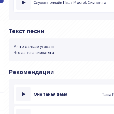
Слушать онлайн Паша Proorok Симпатяга
Текст песни
А что дальше угадать
Что за тяга симпатяга
Рекомендации
Она такая дама
Паша P