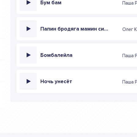
Бум бам
Паша P
Папин бродяга мамин симпатяга
Олег 
Бомбалейла
Паша P
Ночь унесёт
Паша P