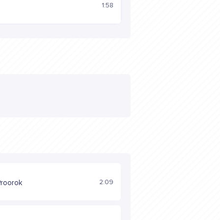
1:58
2:09
roorok