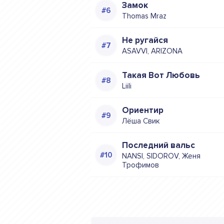
Замок
Thomas Mraz
Не ругайся
ASAVVI, ARIZONA
Такая Вот Любовь
Liili
Ориентир
Лёша Свик
Последний вальс
NANSI, SIDOROV, Женя
Трофимов