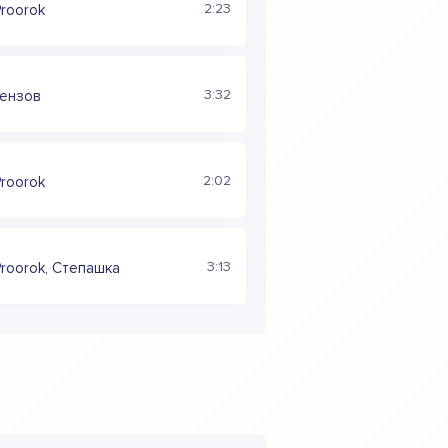
2:23
roorok
3:32
Кензов
2:02
roorok
3:13
roorok, Степашка