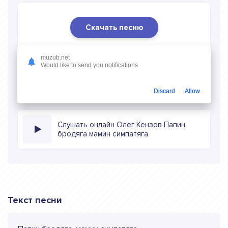
Скачать песню
Скачать песню Олег Кензов - Папин бродяга мамин
muzub.net
симпатяга
в mp3 (длина: 3:32, качество: 320 кбитс)
Would like to send you notifications
бесплатно или слушать музыку в режиме онлайн
Discard
Allow
Слушать онлайн Олег Кензов Папин
бродяга мамин симпатяга
Текст песни