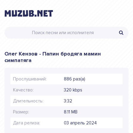
Олег Кензов - Папин бродяга мамин
симпатяга
Прослушиваний:
886 раз(а)
Качество:
320 kbps
Длительность:
3:32
Размер:
8.11 MB
Дата релиза:
03 апрель 2024