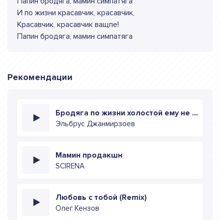
Папин бродяга, мамин симпатяга
И по жизни красавчик, красавчик,
Красавчик, красавчик ващпе!
Папин бродяга, мамин симпатяга
Рекомендации
Бродяга по жизни холостой ему не надо
Эльбрус Джанмирзоев
Мамин продакшн
SCIRENA
Любовь с тобой (Remix)
Олег Кензов