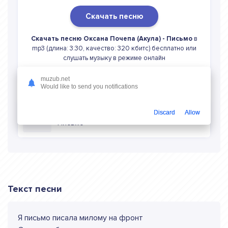
Скачать песню
Скачать песню Оксана Почепа (Акула) - Письмо
в
mp3 (длина: 3:30, качество: 320 кбитс) бесплатно или
слушать музыку в режиме онлайн
muzub.net
Would like to send you notifications
Discard
Allow
Слушать онлайн Оксана Почепа (Акула)
Письмо
Текст песни
Я письмо писала милому на фронт