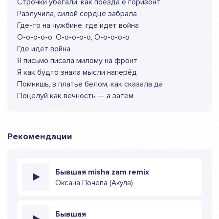
Строчки убегали, как поезда е горизонт
Разлучила, силой сердце забрала
Где-то на чужбине, где идет война
О-о-о-о-о, О-о-о-о-о, О-о-о-о-о
Где идёт война
Я письмо писала милому на фронт
Я как будто знала мысли наперёд
Помнишь, в платье белом, как сказала да
Поцелуй как вечность — а затем
Рекомендации
Бывшая misha zam remix
Оксана Почепа (Акула)
Бывшая