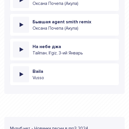
Оксана Почепа (Акула)
Бывшая agent smith remix
Оксана Почепа (Акула)
На небе джа
Тайпан, Il'giz, 3-ий Январь
Baila
Vusso
Музуб.нет - Новинки песни в mp3 2024