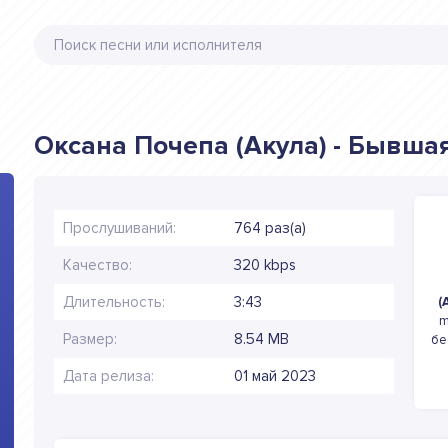
Оксана Почепа (Акула) - Бывшая
Прослушиваний:
764 раз(а)
Качество:
320 kbps
Длительность:
3:43
(
m
Размер:
8.54 MB
бе
Дата релиза:
01 май 2023