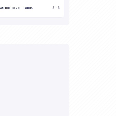
я misha zam remix
3:43