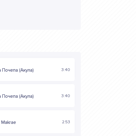
3:40
 Почепа (Акула)
3:40
 Почепа (Акула)
2:53
, Makrae