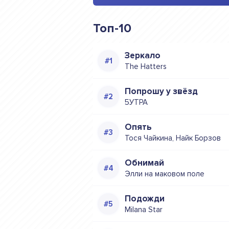
Топ-10
Зеркало
The Hatters
Попрошу у звёзд
5УТРА
Опять
Тося Чайкина, Найк Борзов
Обнимай
Элли на маковом поле
Подожди
Milana Star