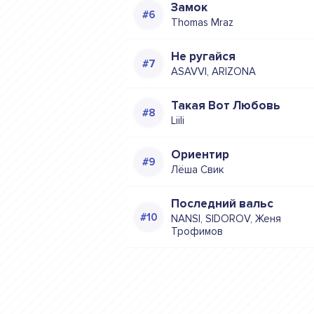
Замок
Thomas Mraz
Не ругайся
ASAVVI, ARIZONA
Такая Вот Любовь
Liili
Ориентир
Лёша Свик
Последний вальс
NANSI, SIDOROV, Женя
Трофимов