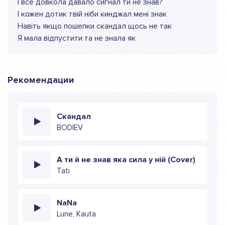
I все довкола давало сигнал ти не знав?
I кожен дотик твiй нiби кинджал менi знак
Навiть якщо пошепки скандал щось не так
Я мала вiдпустити та не знала як
Рекомендации
Скандал
BODIEV
А ти й не знав яка сила у ній (Cover)
Tati
NaNa
Lune, Kauta