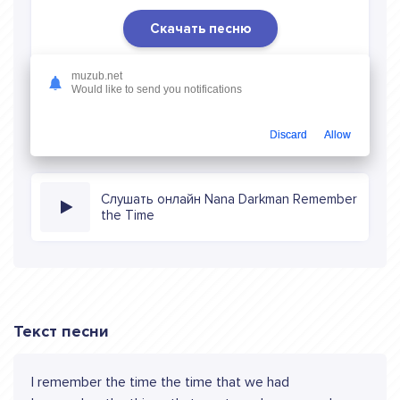
Скачать песню
Скачать песню Nana Darkman - Remember the Time
в
muzub.net
mp3 (длина: 4:33, качество: 320 кбитс) бесплатно или
Would like to send you notifications
слушать музыку в режиме онлайн
Discard
Allow
Слушать онлайн Nana Darkman Remember
the Time
Текст песни
I remember the time the time that we had