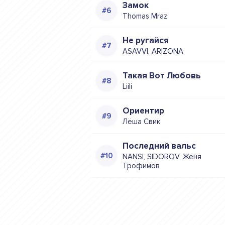
Замок
Thomas Mraz
Не ругайся
ASAVVI, ARIZONA
Такая Вот Любовь
Liili
Ориентир
Лёша Свик
Последний вальс
NANSI, SIDOROV, Женя
Трофимов