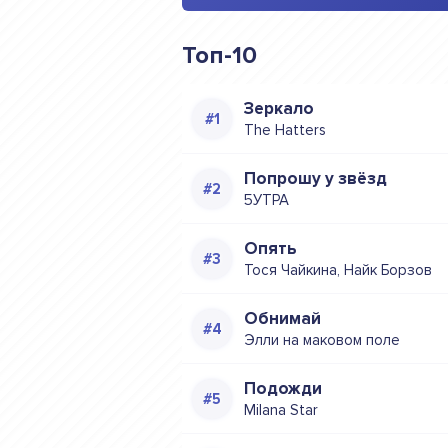
Топ-10
Зеркало
The Hatters
Попрошу у звёзд
5УТРА
Опять
Тося Чайкина, Найк Борзов
Обнимай
Элли на маковом поле
Подожди
Milana Star