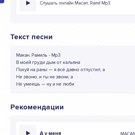
Слушать онлайн Macan, Ramil Mp3
Текст песни
Макан, Рамиль - Mp3
В моей груди дым от кальяна
Похуй на раны — я всё давно отпустил, а
Не звоню, и ты не звони, а
Не умеешь — ну и не люби
Рекомендации
А у меня
MACA