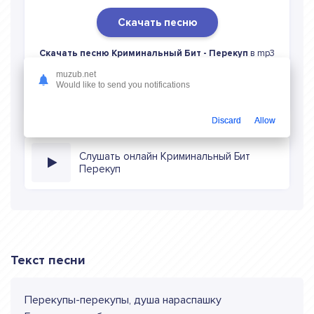
Скачать песню
Скачать песню Криминальный Бит - Перекуп
в mp3
(длина: 3:09, качество: 320 кбитс) бесплатно или слушать
muzub.net
музыку в режиме онлайн
Would like to send you notifications
Discard
Allow
Слушать онлайн Криминальный Бит
Перекуп
Текст песни
Перекупы-перекупы, душа нараспашку