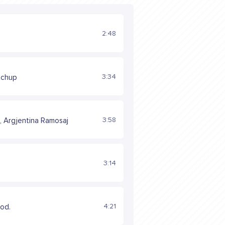
2:48
3:34
tchup
3:58
t, Argjentina Ramosaj
3:14
4:21
od.