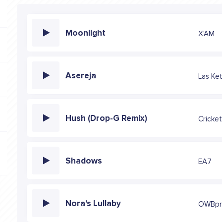
Moonlight
X'AM
Asereja
Las Ke
Hush (Drop-G Remix)
Cricke
Shadows
EA7
Nora's Lullaby
OWBpr