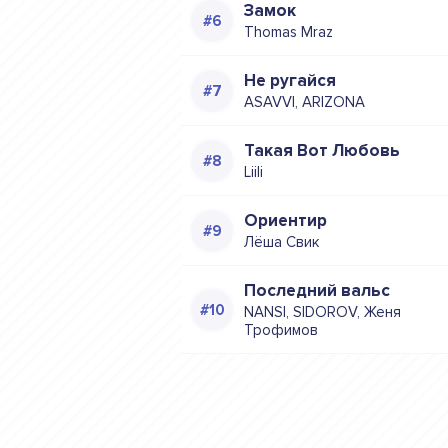
Замок
Thomas Mraz
Не ругайся
ASAVVI, ARIZONA
Такая Вот Любовь
Liili
Ориентир
Лёша Свик
Последний вальс
NANSI, SIDOROV, Женя
Трофимов