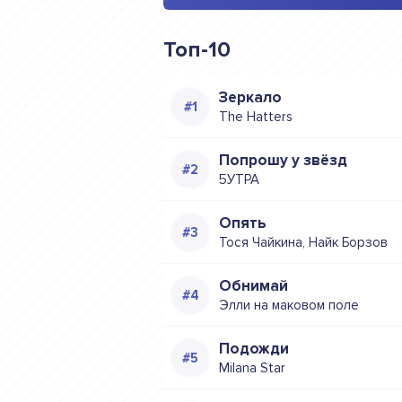
Топ-10
Зеркало
The Hatters
Попрошу у звёзд
5УТРА
Опять
Тося Чайкина, Найк Борзов
Обнимай
Элли на маковом поле
Подожди
Milana Star