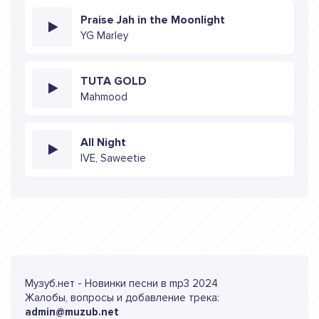
Praise Jah in the Moonlight
YG Marley
TUTA GOLD
Mahmood
All Night
IVE, Saweetie
Музуб.нет - Новинки песни в mp3 2024
Жалобы, вопросы и добавление трека:
admin@muzub.net