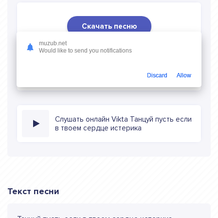
Скачать песню
muzub.net
Скачать песню Vikta - Танцуй пусть если в твоем
Would like to send you notifications
сердце истерика
в mp3 (длина: 2:39, качество: 320
кбитс) бесплатно или слушать музыку в режиме онлайн
Discard
Allow
Слушать онлайн Vikta Танцуй пусть если
в твоем сердце истерика
Текст песни