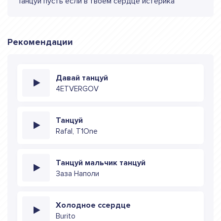
Танцуй пусть если в твоем сердце истерика
Рекомендации
Давай танцуй
4ETVERGOV
Танцуй
Rafal, T1One
Танцуй мальчик танцуй
Заза Наполи
Холодное ссердце
Burito