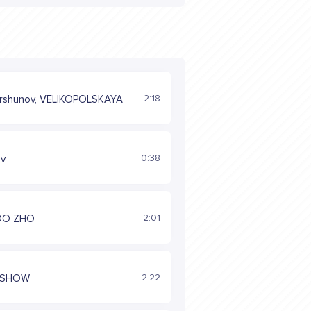
2:18
rshunov, VELIKOPOLSKAYA
0:38
uv
2:01
DO ZHO
2:22
ASHOW