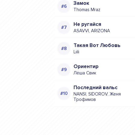
Замок
Thomas Mraz
Не ругайся
ASAVVI, ARIZONA
Такая Вот Любовь
Liili
Ориентир
Лёша Свик
Последний вальс
NANSI, SIDOROV, Женя
Трофимов