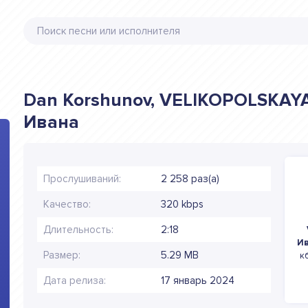
Dan Korshunov, VELIKOPOLSKAYA
Ивана
Прослушиваний:
2 258 раз(а)
Качество:
320 kbps
Длительность:
2:18
И
Размер:
5.29 MB
к
Дата релиза:
17 январь 2024