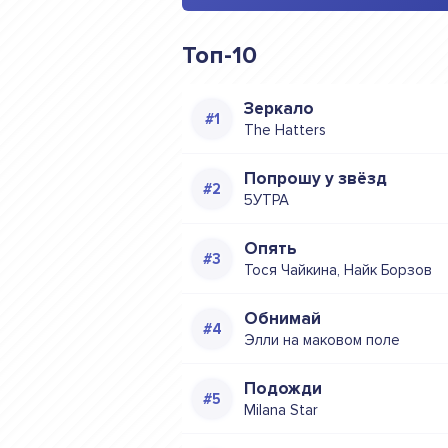
Топ-10
Зеркало
The Hatters
Попрошу у звёзд
5УТРА
Опять
Тося Чайкина, Найк Борзов
Обнимай
Элли на маковом поле
Подожди
Milana Star