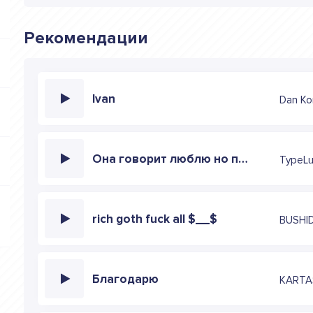
Рекомендации
Ivan
Dan Ko
Она говорит люблю но потом снимает маску
TypeL
rich goth fuck all $__$
BUSHI
Благодарю
KART