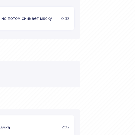
 но потом снимает маску
0:38
2:32
самка