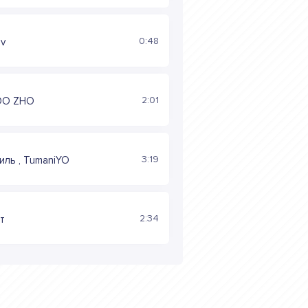
0:48
uv
2:01
DO ZHO
3:19
ль , TumaniYO
2:34
т