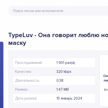
TypeLuv - Она говорит люблю н
маску
Прослушиваний:
1 901 раз(а)
Качество:
320 kbps
Ск
Длительность:
0:38
лю
Размер:
1.47 MB
бе
Дата релиза:
15 январь 2024