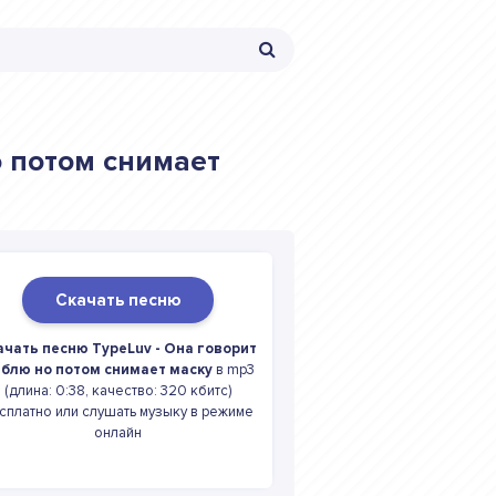
о потом снимает
Скачать песню
ачать песню TypeLuv - Она говорит
блю но потом снимает маску
в mp3
(длина: 0:38, качество: 320 кбитс)
сплатно или слушать музыку в режиме
онлайн