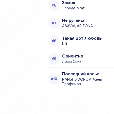
Замок
Thomas Mraz
Не ругайся
ASAVVI, ARIZONA
Такая Вот Любовь
Liili
Ориентир
Лёша Свик
Последний вальс
NANSI, SIDOROV, Женя
Трофимов