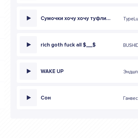
Сумочки хочу хочу туфли Джимми Чу
TypeL
rich goth fuck all $__$
BUSHI
WAKE UP
Эндшпи
Сон
Ганвес