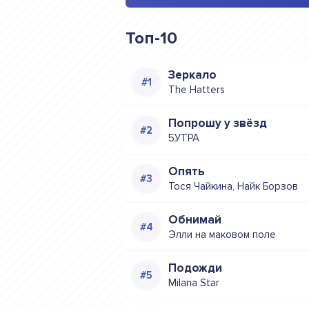
Топ-10
Зеркало
The Hatters
Попрошу у звёзд
5УТРА
Опять
Тося Чайкина, Найк Борзов
Обнимай
Элли на маковом поле
Подожди
Milana Star