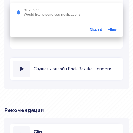
Скачать песню
muzub.net
Would like to send you notifications
Скачать песню Brick Bazuka - Новости
в mp3 (длина:
2:50, качество: 320 кбитс) бесплатно или слушать музыку
Discard
Allow
в режиме онлайн
Слушать онлайн Brick Bazuka Новости
Рекомендации
Clip