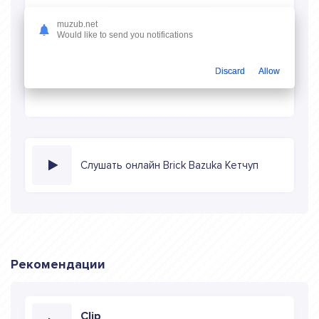
Скачать песню
muzub.net
Would like to send you notifications
Скачать песню Brick Bazuka - Кетчуп
в mp3 (длина:
2:02, качество: 320 кбитс) бесплатно или слушать музыку
Discard
Allow
в режиме онлайн
Слушать онлайн Brick Bazuka Кетчуп
Рекомендации
Clip