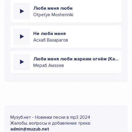
Люби меня люби
Otpetye Moshenniki
Не люби меня
Асхаб Вахарагов
Люби меня люби жарким огнём (Кавер)
Мераб Амзоев
Музуб.нет - Новинки песни в mp3 2024
Жалобы, вопросы и добавление трека:
admin@muzub.net