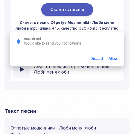
Скачать песню
Скачать песню Otpetye Moshenniki - Люби меня
люби
в mp3 (длина: 4:15, качество: 320 кбитс) бесплатно
или слушать музыку в режиме онлайн
muzub.net
Would like to send you notifications
Discard
Allow
Слушать онлайн Otpetye Moshenniki
Люби меня люби
Текст песни
Отпетые мошенники - Люби меня, люби