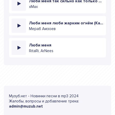
Люби меня так сильно как только сможешь (Speed up)
xMax
Люби меня люби жарким огнём (Кавер)
Мераб Амзоев
Люби меня
RitaRi, ArNees
Музуб.нет - Новинки песни в mp3 2024
Жалобы, вопросы и добавление трека:
admin@muzub.net