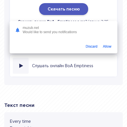
Скачать песню
Скачать песню BoA - Emptiness
в mp3 (длина: 3:25,
качество: 320 кбитс) бесплатно или слушать музыку в
muzub.net
Would like to send you notifications
режиме онлайн
Discard
Allow
Слушать онлайн BoA Emptiness
Текст песни
Every time