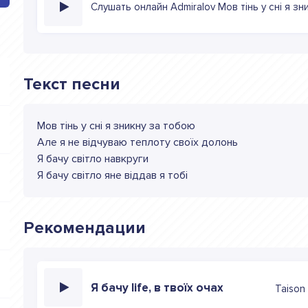
Слушать онлайн Admiralov Мов тінь у сні я з
Текст песни
Мов тінь у сні я зникну за тобою
Але я не вiдчуваю теплоту своїх долонь
Я бачу свiтло навкруги
Я бачу свiтло яне вiддав я тобi
Рекомендации
Я бачу life, в твоїх очах
Taison