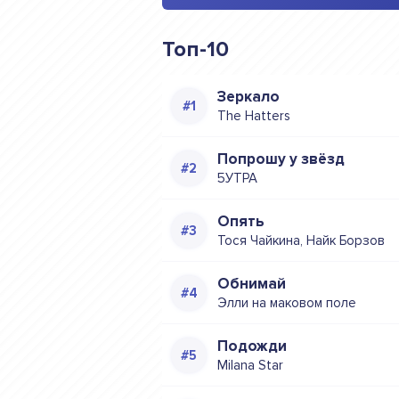
Топ-10
Зеркало
The Hatters
Попрошу у звёзд
5УТРА
Опять
Тося Чайкина, Найк Борзов
Обнимай
Элли на маковом поле
Подожди
Milana Star