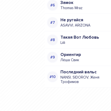
Замок
Thomas Mraz
Не ругайся
ASAVVI, ARIZONA
Такая Вот Любовь
Liili
Ориентир
Лёша Свик
Последний вальс
NANSI, SIDOROV, Женя
Трофимов