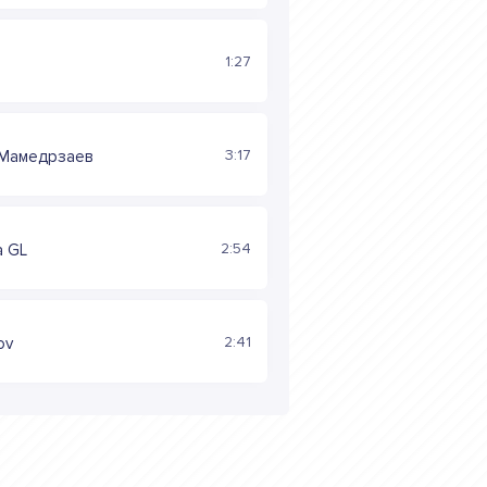
1:27
I
3:17
 Мамедрзаев
2:54
a GL
2:41
ov