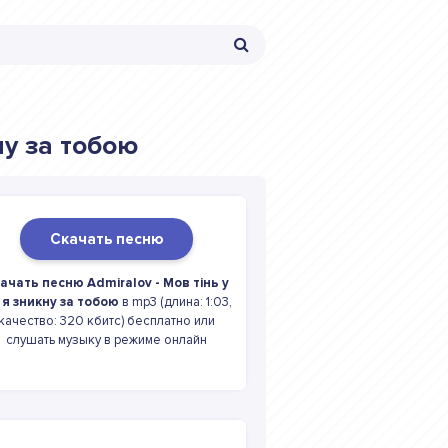
ну за тобою
Скачать песню
ачать песню Admiralov - Мов тінь у
і я зникну за тобою
в mp3 (длина: 1:03,
качество: 320 кбитс) бесплатно или
слушать музыку в режиме онлайн