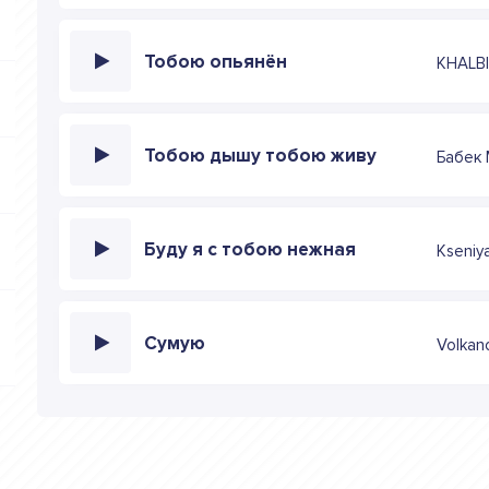
Тобою опьянён
KHALB
Тобою дышу тобою живу
Бабек
Буду я с тобою нежная
Kseniy
Сумую
Volkan