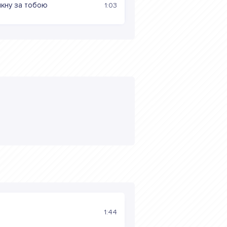
никну за тобою
1:03
1:44