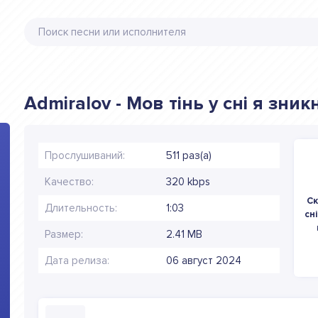
Admiralov - Мов тінь у сні я зник
Прослушиваний:
511 раз(а)
Качество:
320 kbps
Ск
Длительность:
1:03
сн
Размер:
2.41 MB
Дата релиза:
06 август 2024