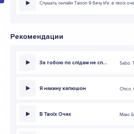
Слушать онлайн Taison Я бачу life, в твоїх оч
Рекомендации
За тобою по слідам не спотикаюсь я
Sabo, 
Я накину капюшон
Chico,
В Твоїх Очах
Макс Б