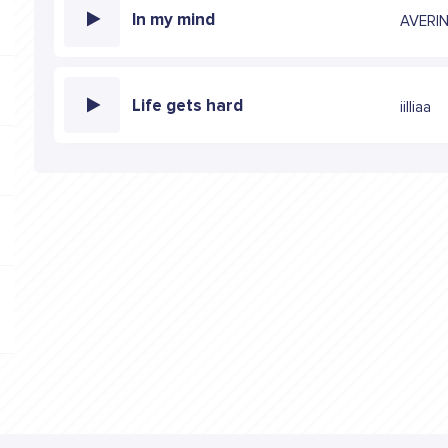
In my mind
AVERI
Life gets hard
iilliaa