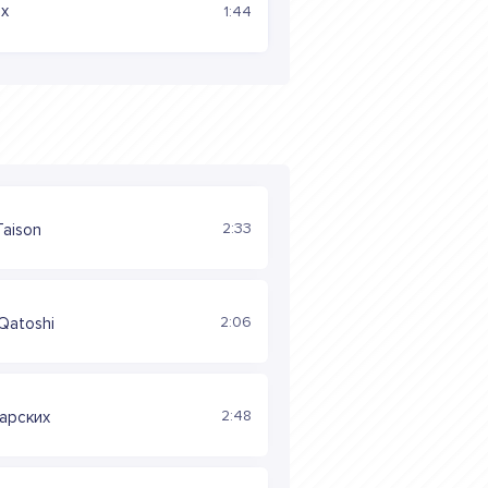
ах
1:44
2:33
Taison
2:06
 Qatoshi
2:48
арских