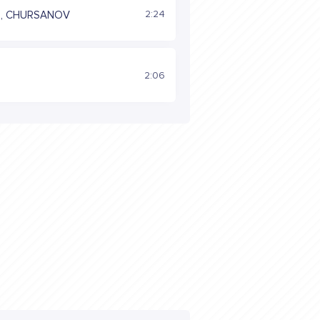
2:24
N, CHURSANOV
2:06