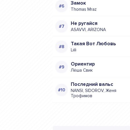
Замок
Thomas Mraz
Не ругайся
ASAVVI, ARIZONA
Такая Вот Любовь
Liili
Ориентир
Лёша Свик
Последний вальс
NANSI, SIDOROV, Женя
Трофимов