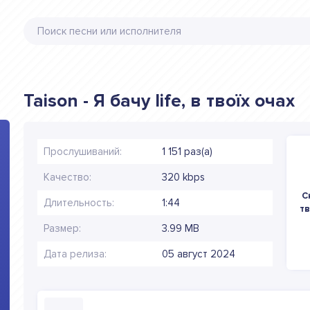
Taison - Я бачу life, в твоїх очах
Прослушиваний:
1 151 раз(а)
Качество:
320 kbps
С
Длительность:
1:44
тв
Размер:
3.99 MB
Дата релиза:
05 август 2024