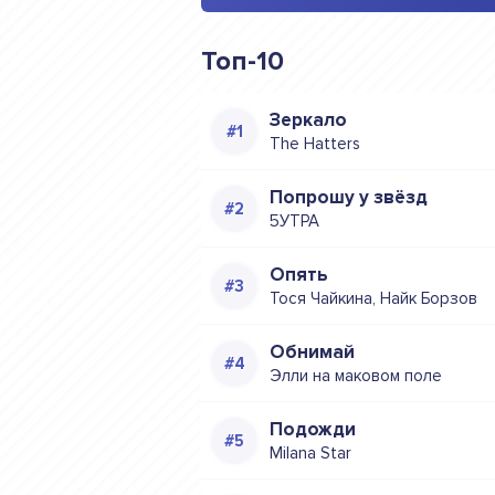
Топ-10
Зеркало
The Hatters
Попрошу у звёзд
5УТРА
Опять
Тося Чайкина, Найк Борзов
Обнимай
Элли на маковом поле
Подожди
Milana Star