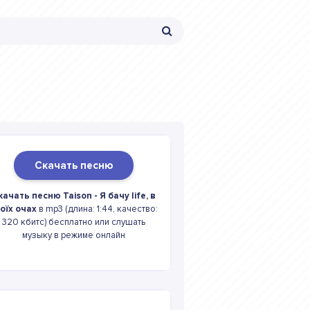
Скачать песню
качать песню Taison - Я бачу life, в
оїх очах
в mp3 (длина: 1:44, качество:
320 кбитс) бесплатно или слушать
музыку в режиме онлайн