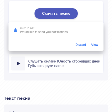
Скачать песню
Скачать песню Юность сгоревших дней - Губы шея
muzub.net
руки плечи
в mp3 (длина: 1:00, качество: 320 кбитс)
Would like to send you notifications
бесплатно или слушать музыку в режиме онлайн
Discard
Allow
Слушать онлайн Юность сгоревших дней
Губы шея руки плечи
Текст песни