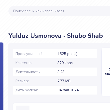
Yulduz Usmonova - Shabo Shab
Прослушиваний:
1 525 раз(а)
Качество:
320 kbps
Длительность:
3:23
Sh
Размер:
7.77 MB
Дата релиза:
04 май 2024