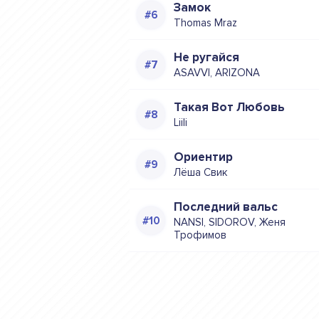
Замок
Thomas Mraz
Не ругайся
ASAVVI, ARIZONA
Такая Вот Любовь
Liili
Ориентир
Лёша Свик
Последний вальс
NANSI, SIDOROV, Женя
Трофимов