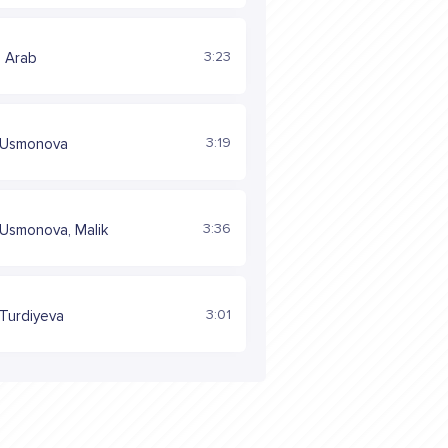
3:23
b Arab
3:19
 Usmonova
3:36
 Usmonova, Malik
3:01
 Turdiyeva