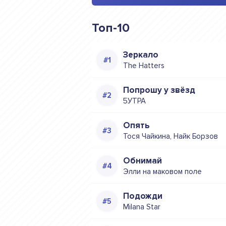
Топ-10
Зеркало
The Hatters
Попрошу у звёзд
5УТРА
Опять
Тося Чайкина, Найк Борзов
Обнимай
Элли на маковом поле
Подожди
Milana Star