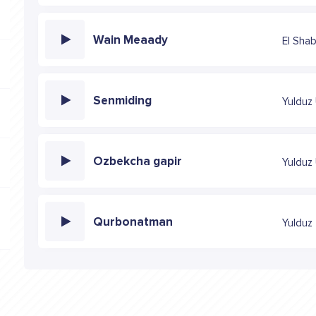
Wain Meaady
El Sha
Senmiding
Yulduz
Ozbekcha gapir
Yulduz
Qurbonatman
Yulduz