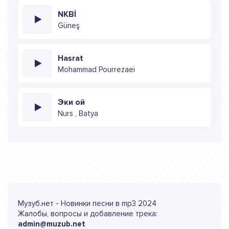
NKBİ
Güneş
Hasrat
Mohammad Pourrezaei
Эки ой
Nurs , Batya
Музуб.нет - Новинки песни в mp3 2024
Жалобы, вопросы и добавление трека:
admin@muzub.net