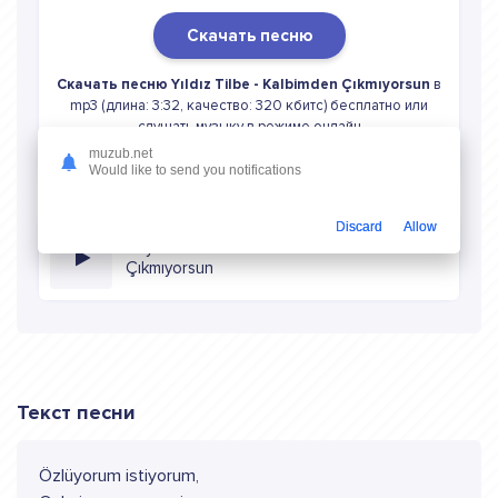
Скачать песню
Скачать песню Yıldız Tilbe - Kalbimden Çıkmıyorsun
в
mp3 (длина: 3:32, качество: 320 кбитс) бесплатно или
слушать музыку в режиме онлайн
muzub.net
Would like to send you notifications
Discard
Allow
Слушать онлайн Yıldız Tilbe Kalbimden
Çıkmıyorsun
Текст песни
Özlüyorum istiyorum,