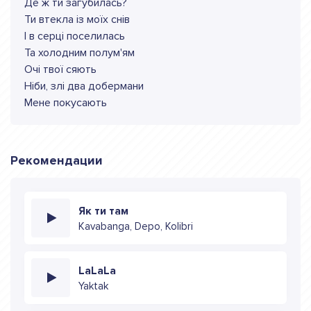
Де ж ти загубилась?
Ти втекла із моїх снів
І в серці поселилась
Та холодним полум'ям
Очі твої сяють
Ніби, злі два добермани
Мене покусають
Рекомендации
Як ти там
Kavabanga, Depo, Kolibri
LaLaLa
Yaktak