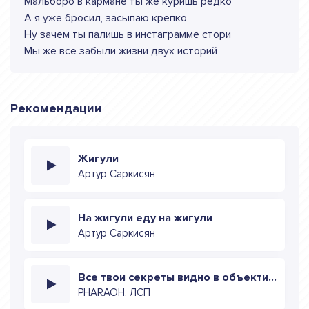
Мальборо в кармане ты же куришь редко
А я уже бросил, засыпаю крепко
Ну зачем ты палишь в инстаграмме стори
Мы же все забыли жизни двух историй
Рекомендации
Жигули
Артур Саркисян
На жигули еду на жигули
Артур Саркисян
Все твои секреты видно в объективе
PHARAOH, ЛСП