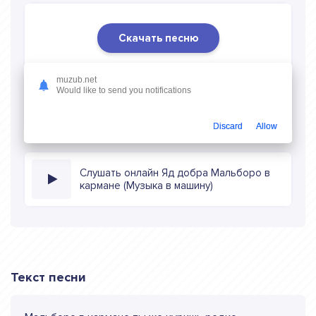
Скачать песню
Скачать песню Яд добра - Мальборо в кармане
muzub.net
(Музыка в машину)
в mp3 (длина: 2:06, качество: 320
Would like to send you notifications
кбитс) бесплатно или слушать музыку в режиме онлайн
Discard
Allow
Слушать онлайн Яд добра Мальборо в
кармане (Музыка в машину)
Текст песни