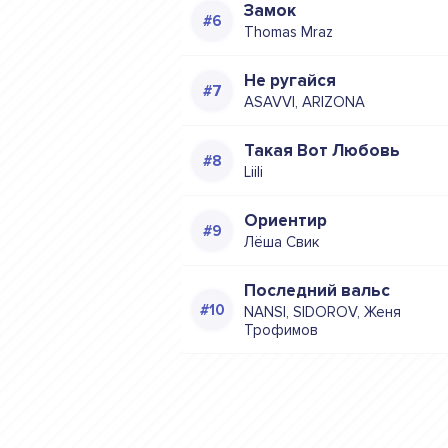
Замок
Thomas Mraz
Не ругайся
ASAVVI, ARIZONA
Такая Вот Любовь
Liili
Ориентир
Лёша Свик
Последний вальс
NANSI, SIDOROV, Женя
Трофимов