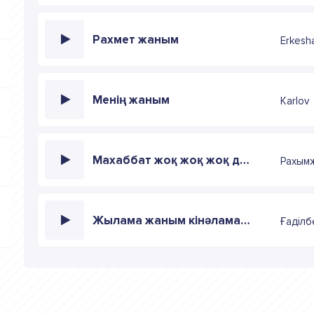
Рахмет жаным
Erkesh
Менің жаным
Karlov
Махаббат жоқ жоқ жоқ деме жаным
Рахым
Жылама жаным кінәламағын
Ғаділб