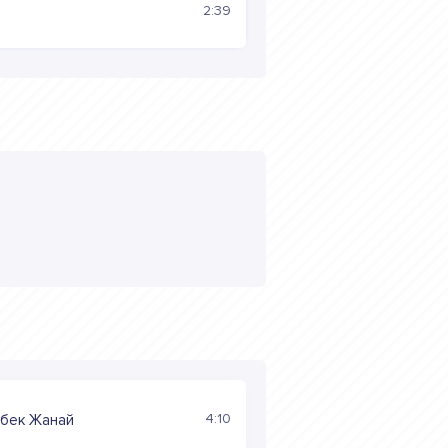
2:39
4:10
ьбек Жанай