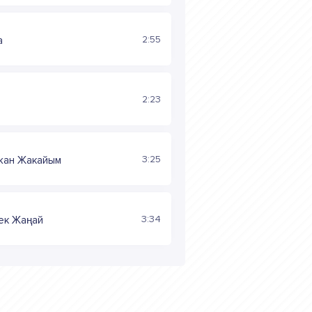
2:55
a
2:23
3:25
жан Жакайым
3:34
ек Жаңай