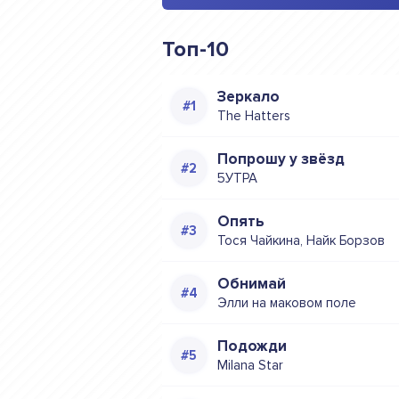
Топ-10
Зеркало
The Hatters
Попрошу у звёзд
5УТРА
Опять
Тося Чайкина, Найк Борзов
Обнимай
Элли на маковом поле
Подожди
Milana Star