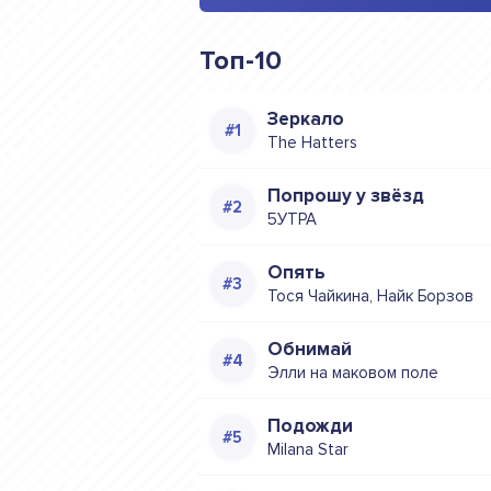
Топ-10
Зеркало
The Hatters
Попрошу у звёзд
5УТРА
Опять
Тося Чайкина, Найк Борзов
Обнимай
Элли на маковом поле
Подожди
Milana Star