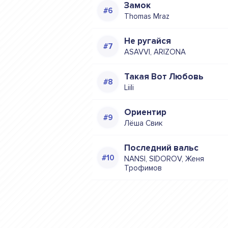
Замок
Thomas Mraz
Не ругайся
ASAVVI, ARIZONA
Такая Вот Любовь
Liili
Ориентир
Лёша Свик
Последний вальс
NANSI, SIDOROV, Женя
Трофимов