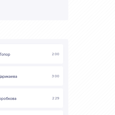
2:00
 Топор
3:00
Царикаева
2:29
Коробкова