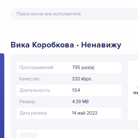
Вика Коробкова - Ненавижу
Прослушиваний:
795 раз(а)
Качество:
320 kbps
Длительность:
1:54
Н
Размер:
4.39 MB
Дата релиза:
14 май 2023