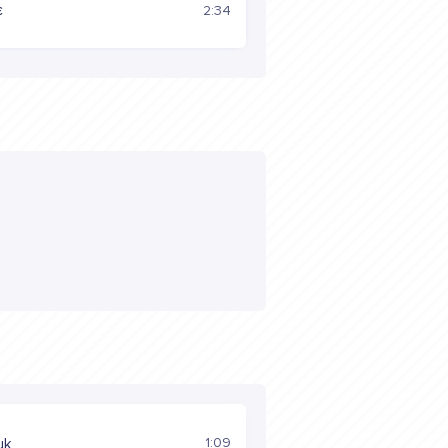
є
2:34
1:09
uk