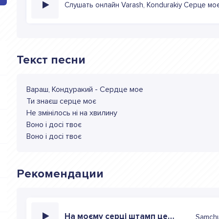
Слушать онлайн Varash, Kondurakiy Серце мо
Текст песни
Вараш, Кондуракий - Сердце мое
Ти знаєш серце моє
Не змiнiлось нi на хвилину
Воно i досi твоє
Воно i досi твоє
Рекомендации
На моєму серці штамп це твоє ім'я
Samch