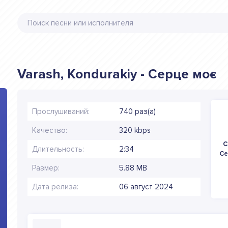
Varash, Kondurakiy - Серце моє
Прослушиваний:
740 раз(а)
Качество:
320 kbps
С
Длительность:
2:34
Се
Размер:
5.88 MB
Дата релиза:
06 август 2024