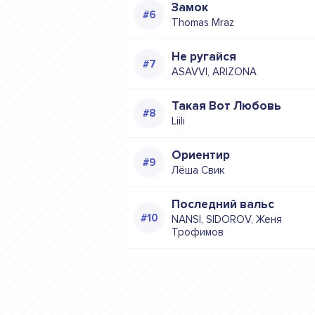
Замок
Thomas Mraz
Не ругайся
ASAVVI, ARIZONA
Такая Вот Любовь
Liili
Ориентир
Лёша Свик
Последний вальс
NANSI, SIDOROV, Женя
Трофимов