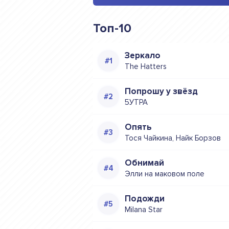
Топ-10
Зеркало
The Hatters
Попрошу у звёзд
5УТРА
Опять
Тося Чайкина, Найк Борзов
Обнимай
Элли на маковом поле
Подожди
Milana Star