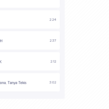
2:24
2:37
ОН
2:12
K
3:02
na, Tanya Tekis