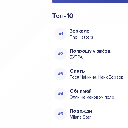
Топ-10
Зеркало
The Hatters
Попрошу у звёзд
5УТРА
Опять
Тося Чайкина, Найк Борзов
Обнимай
Элли на маковом поле
Подожди
Milana Star