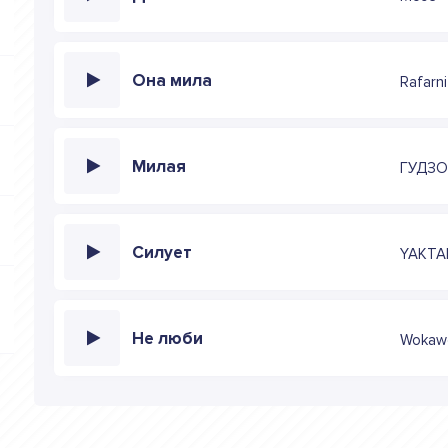
Она мила
Rafarni
Милая
ГУДЗ
Силует
YAKTA
Не люби
Wokawo