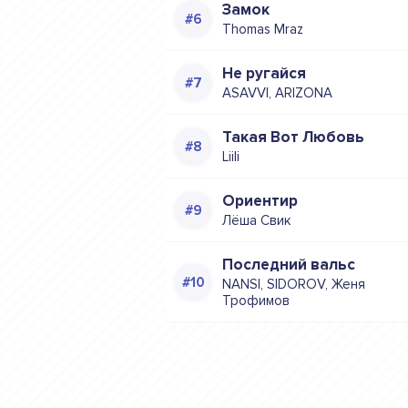
Замок
Thomas Mraz
Не ругайся
ASAVVI, ARIZONA
Такая Вот Любовь
Liili
Ориентир
Лёша Свик
Последний вальс
NANSI, SIDOROV, Женя
Трофимов