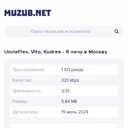
UncleFlex, Vito, Kudree - Я лечу в Москву
Прослушиваний:
1 103 раз(а)
Качество:
320 kbps
Длительность:
2:33
Размер:
5.84 MB
Дата релиза:
19 июль 2024