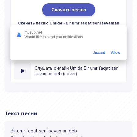
Скачать песню
Скачать песню Umida - Bir umr faqat seni sevaman
deb (cover)
в mp3 (длина: 0:32, качество: 320 кбитс)
muzub.net
бесплатно или слушать музыку в режиме онлайн
Would like to send you notifications
Discard
Allow
Слушать онлайн Umida Bir umr faqat seni
sevaman deb (cover)
Текст песни
Bir umr faqat seni sevaman deb