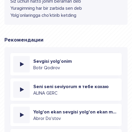
Siz uchun hatto jonim beraman deb
Yuragimning har bir zarbida sen deb
Yolg’onlaringga cho’ktirib ketding
Рекомендации
Sevgisi yolg’onim
Botir Qodirov
Seni seni seviyorum я тебе кохаю
ALINA GERC
Yolg'on ekan sevgisi yolg'on ekan muhabbat
Abror Do'stov