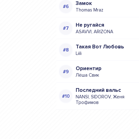
Замок
Thomas Mraz
Не ругайся
ASAVVI, ARIZONA
Такая Вот Любовь
Liili
Ориентир
Лёша Свик
Последний вальс
NANSI, SIDOROV, Женя
Трофимов