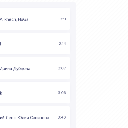
3:11
, khech, HuGa
2:14
Н
3:07
 Ирина Дубцова
3:08
ik
3:40
ий Лепс, Юлия Савичева