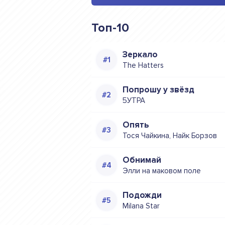
Топ-10
Зеркало
The Hatters
Попрошу у звёзд
5УТРА
Опять
Тося Чайкина, Найк Борзов
Обнимай
Элли на маковом поле
Подожди
Milana Star