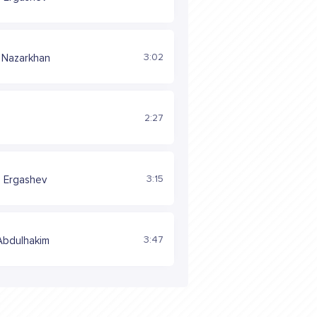
3:02
 Nazarkhan
2:27
3:15
 Ergashev
3:47
Abdulhakim