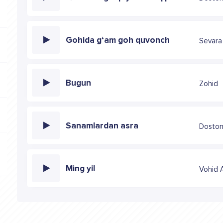
Gohida g‘am goh quvonch
Sevara
Bugun
Zohid
Sanamlardan asra
Doston
Ming yil
Vohid 