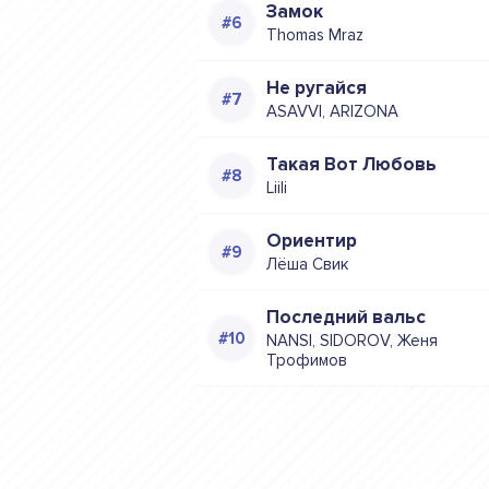
Замок
Thomas Mraz
Не ругайся
ASAVVI, ARIZONA
Такая Вот Любовь
Liili
Ориентир
Лёша Свик
Последний вальс
NANSI, SIDOROV, Женя
Трофимов