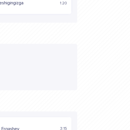
eshigingizga
1:20
3:15
 Ergashev