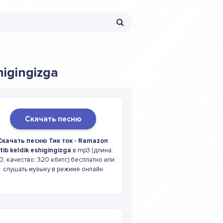
higingizga
Скачать песню
Скачать песню Тик ток - Ramazon
tib keldik eshigingizga
в mp3 (длина:
20, качество: 320 кбитс) бесплатно или
слушать музыку в режиме онлайн