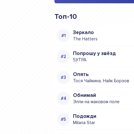
Топ-10
Зеркало
The Hatters
Попрошу у звёзд
5УТРА
Опять
Тося Чайкина, Найк Борзов
Обнимай
Элли на маковом поле
Подожди
Milana Star