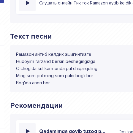
Слушать онлайн Тик ток Ramazon aytib keldik 
Текст песни
Рамазон айтиб келдик эшигингизга
Hudoyim farzand bersin beshegingizga
O'chog'da kul karmonda pul chiqarqoling
Ming som pul ming som pulni bog'i bor
Bog'ida anori bor
Рекомендации
Qadamimga qoyib tuzoq poyladilar yolim uzoq
Doston