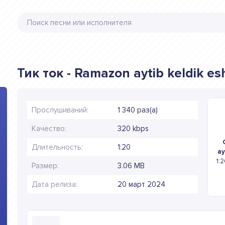
Тик ток - Ramazon aytib keldik es
Прослушиваний:
1 340 раз(а)
Качество:
320 kbps
Длительность:
1:20
ay
1:
Размер:
3.06 MB
Дата релиза:
20 март 2024