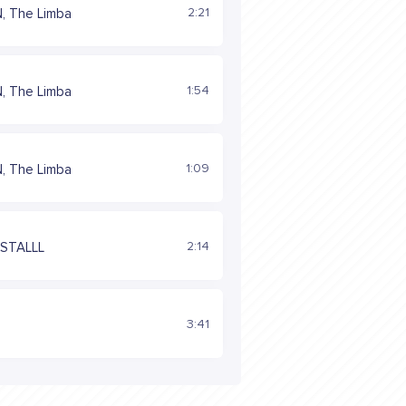
2:21
, The Limba
1:54
, The Limba
1:09
, The Limba
2:14
YSTALLL
3:41