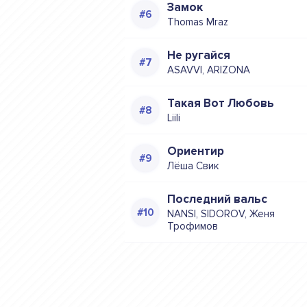
Замок
Thomas Mraz
Не ругайся
ASAVVI, ARIZONA
Такая Вот Любовь
Liili
Ориентир
Лёша Свик
Последний вальс
NANSI, SIDOROV, Женя
Трофимов