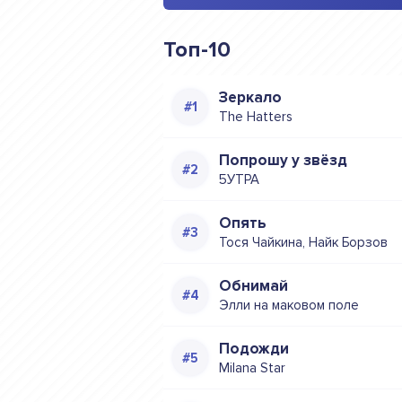
Топ-10
Зеркало
The Hatters
Попрошу у звёзд
5УТРА
Опять
Тося Чайкина, Найк Борзов
Обнимай
Элли на маковом поле
Подожди
Milana Star