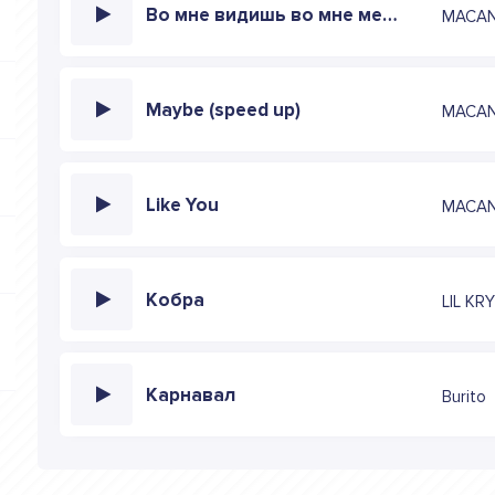
Во мне видишь во мне метр восемьдесят пять
MACAN
Maybe (speed up)
MACAN
Like You
MACAN
Кобра
LIL KR
Карнавал
Burito