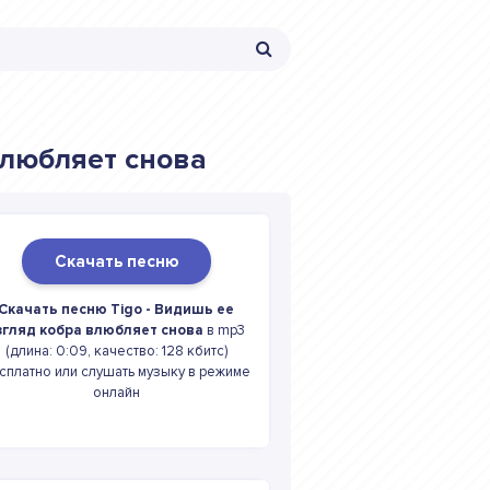
влюбляет снова
Скачать песню
Скачать песню Tigo - Видишь ее
згляд кобра влюбляет снова
в mp3
(длина: 0:09, качество: 128 кбитс)
сплатно или слушать музыку в режиме
онлайн